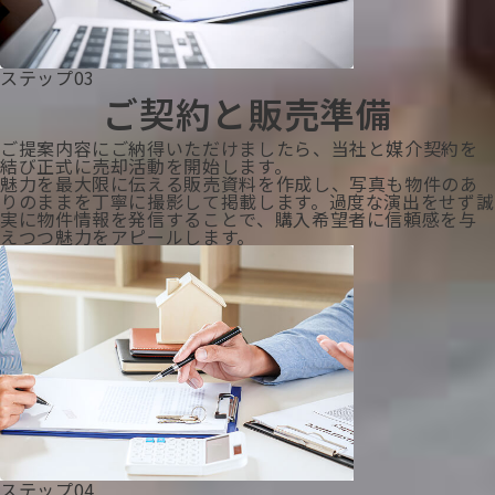
ステップ03
ご契約と販売準備
ご提案内容にご納得いただけましたら、当社と媒介契約を
結び正式に売却活動を開始します。
魅力を最大限に伝える販売資料を作成し、写真も物件のあ
りのままを丁寧に撮影して掲載します。過度な演出をせず誠
実に物件情報を発信することで、購入希望者に信頼感を与
えつつ魅力をアピールします。
ステップ04