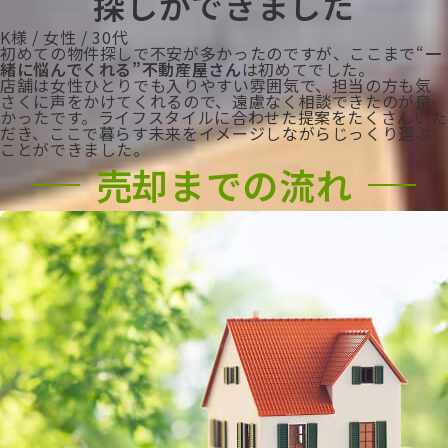
探しができました
K様 / 女性 / 30代
初めての物件探しで不安が多かったのですが、ここまで“
一
緒に悩んでくれる”不動産屋さん
は初めてでした。
店舗は女性ひとりでも入りやすい雰囲気で、担当の方も気
さくに声をかけてくれるので、遠慮なく相談できたのが良
かったです。ライフスタイルに合わせた提案をたくさんいた
だき、ここで暮らす未来をイメージしながらじっくり選ぶ
ことができました。
売却までの流れ