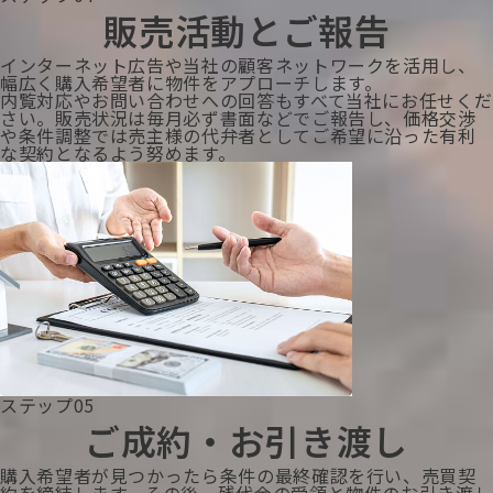
販売活動とご報告
インターネット広告や当社の顧客ネットワークを活用し、
幅広く購入希望者に物件をアプローチします。
内覧対応やお問い合わせへの回答もすべて当社にお任せくだ
さい。販売状況は毎月必ず書面などでご報告し、価格交渉
や条件調整では売主様の代弁者としてご希望に沿った有利
な契約となるよう努めます。
ステップ05
ご成約・お引き渡し
購入希望者が見つかったら条件の最終確認を行い、売買契