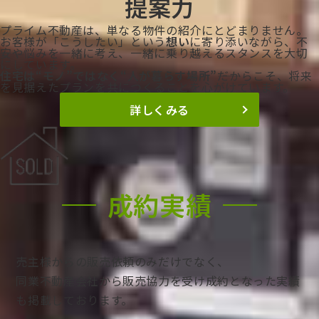
提案力
プライム不動産は、単なる物件の紹介にとどまりません。
お客様が「こうしたい」という
想い
に寄り添いながら、不
安や悩みを一緒に考え、一緒に乗り越えるスタンスを大切
にしています。
住宅は“モノ”ではなく“人が暮らす場所”
――だからこそ、将来
を見据えたプランを共につくることを心がけています。
詳しくみる
成約実績
売主様からの販売依頼のみだけでなく、
同業不動産会社から販売協力を受け成約となった実績
も掲載しております。