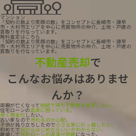
マンション
「契約の数より笑顔の数」をコンセプトに長崎市・諫早
市・大村市エリアを中心に
売買物件の仲介、土地・戸建の
買取りを行なっています。
無料査定はこちら
「契約の数より笑顔の数」をコンセプトに長崎市・諫早
市・大村市エリアを中心に売買物件の仲介、土地・戸建の
買取りを行なっています。
不動産売却
で
こんなお悩みは
ありませ
んか？
両親が亡くなって
相続で得た不動産を売却したい。
住宅ローンの
返済に困っている。
早く現金化
したい。
古い家なので
売れるのか心配。
子供が独り立ちしたので
小さな家に引っ越したい。
初めてで
何からはじめたらいいかわからない。
離婚して
住宅ローンの返済が困難
になった。