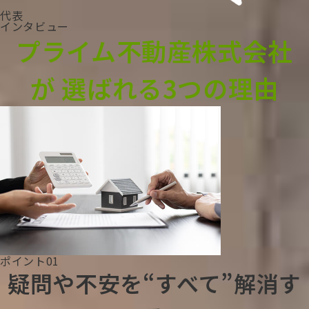
代表
インタビュー
プライム不動産株式会社
が
選ばれる3つの理由
ポイント01
疑問や不安を“すべて”解消す