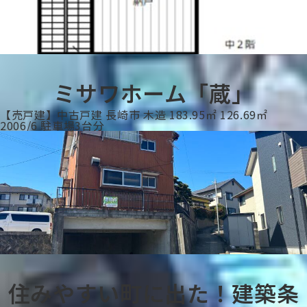
ミサワホーム「蔵」
【売戸建】中古戸建
長崎市
木造
183.95㎡
126.69㎡
2006/6
駐車場3台分
住みやすい町に出た！建築条