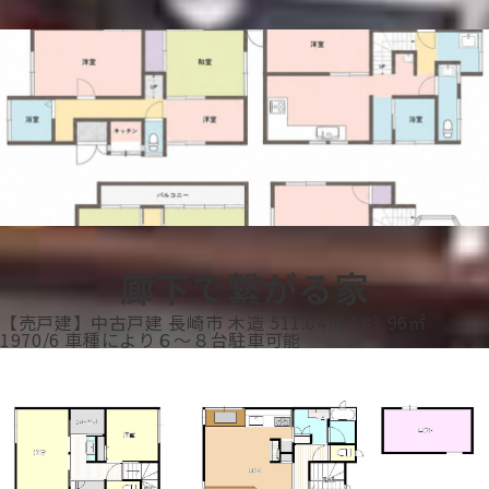
廊下で繋がる家
【売戸建】中古戸建
長崎市
木造
511.04㎡
183.96㎡
1970/6
車種により６～８台駐車可能