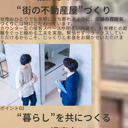
“街の不動産屋”づくり
女性おひとりでも気軽に立ち寄れるように、
店舗の雰囲気
づくり
には特にこだわっています。
カウンター型の接客スペースや明るい内装で、お客様との距
離をぐっと縮める工夫を実施。緊張せずリラックスしてい
ただけるからこそ、じっくりと本音をお聞かせいただけま
す。
ポイント03
“暮らし”を共につくる