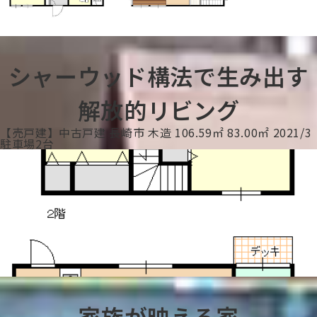
シャーウッド構法で生み出す
解放的リビング
【売戸建】中古戸建
長崎市
木造
106.59㎡
83.00㎡
2021/3
駐車場2台
家族が映える家