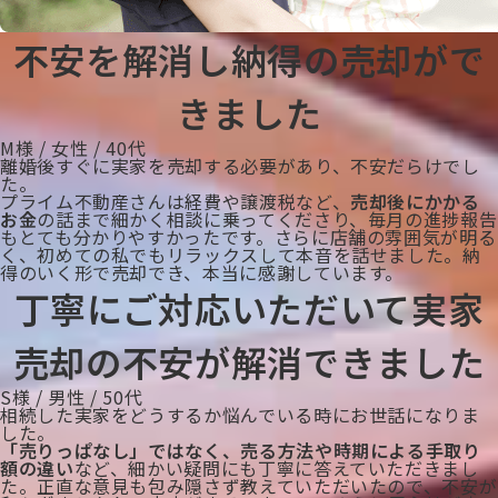
不安を解消し納得の売却がで
きました
M様 / 女性 / 40代
離婚後すぐに実家を売却する必要があり、不安だらけでし
た。
プライム不動産さんは経費や譲渡税など、
売却後にかかる
お金
の話まで細かく相談に乗ってくださり、毎月の進捗報告
もとても分かりやすかったです。さらに店舗の雰囲気が明る
く、初めての私でもリラックスして本音を話せました。納
得のいく形で売却でき、本当に感謝しています。
丁寧にご対応いただいて実家
売却の不安が解消できました
S様 / 男性 / 50代
相続した実家をどうするか悩んでいる時にお世話になりま
した。
「売りっぱなし」ではなく、売る方法や時期による手取り
額の違い
など、細かい疑問にも丁寧に答えていただきまし
た。正直な意見も包み隠さず教えていただいたので、不安が