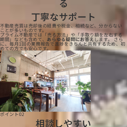
る
丁寧なサポート
不動産売買は売却後の経費や税金、相続など、分からない
ことが多いものです。
プライム不動産では「売る方法」や「手取り額を左右する
期間」なども含めて、
あらゆる疑問にお答え
します。 さら
に、毎月1回の業務報告で進捗をきちんと共有するため、初
めての方でも安心です。
ポイント02
相談しやすい